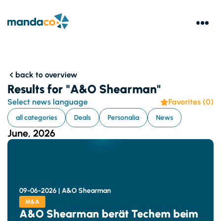
back to overview
Results for "A&O Shearman"
Select news language
Favorites (
0
)
all categories
Deals
Personalia
News
June, 2026
09-06-2026 |
A&O Shearman
M&A
A&O Shearman berät Techem beim