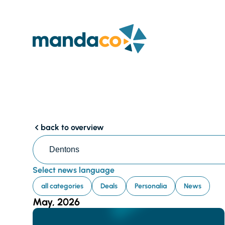
back to overview
Select news language
all categories
Deals
Personalia
News
May, 2026