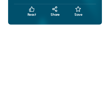
Solutions von de
React
Share
Save