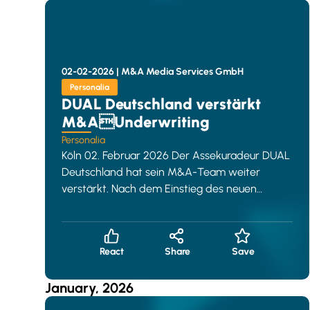
02-02-2026 |
M&A Media Services GmbH
Personalia
DUAL Deutschland verstärkt
M&AUnderwriting
Personalia
Köln 02. Februar 2026 Der Assekuradeur DUAL
Deutschland hat sein M&A-Team weiter
verstärkt. Nach dem Einstieg des neuen
Regional Head of M&A D-A-CH, Gunnar Harl
React
Share
Save
January, 2026