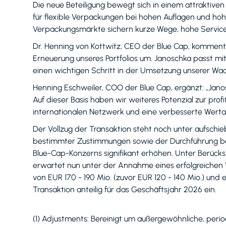
Die neue Beteiligung bewegt sich in einem attraktiv
für flexible Verpackungen bei hohen Auflagen und hoh
Verpackungsmärkte sichern kurze Wege, hohe Service
Dr. Henning von Kottwitz, CEO der Blue Cap, kommentie
Erneuerung unseres Portfolios um. Janoschka passt mit
einen wichtigen Schritt in der Umsetzung unserer Wac
Henning Eschweiler, COO der Blue Cap, ergänzt: „Jano
Auf dieser Basis haben wir weiteres Potenzial zur profi
internationalen Netzwerk und eine verbesserte Wert
Der Vollzug der Transaktion steht noch unter aufschi
bestimmter Zustimmungen sowie der Durchführung bes
Blue-Cap-Konzerns signifikant erhöhen. Unter Berücks
erwartet nun unter der Annahme eines erfolgreichen 
von EUR 170 - 190 Mio. (zuvor EUR 120 - 140 Mio.) und e
Transaktion anteilig für das Geschäftsjahr 2026 ein.
(1) Adjustments: Bereinigt um außergewöhnliche, pe