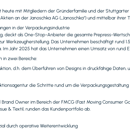
 heute mit Mitgliedern der Gründerfamilie und der Stuttgarter
ktien an der Janoschka AG („Janoschka“) und mittelbar ihrer T
sungen in der Verpackungsindustrie
g, deckt als One-Stop-Anbieter die gesamte Prepress-Wertsc
ur Werkzeugherstellung. Das Unternehmen beschäftigt rund 1.5
a. Im Jahr 2025 hat das Unternehmen einen Umsatz von rund EU
 in zwei Bereiche:
duktion, d.h. dem Überführen von Designs in druckfähige Daten
ktionsagentur die Schritte rund um die Verpackungsgestaltung u
 Brand Owner im Bereich der FMCG (Fast Moving Consumer Goo
ssue & Textil, runden das Kundenportfolio ab.
ial durch operative Weiterentwicklung