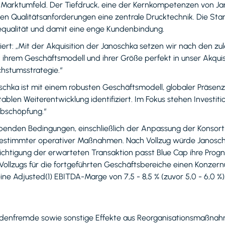
en Marktumfeld. Der Tiefdruck, eine der Kernkompetenzen von J
en Qualitätsanforderungen eine zentrale Drucktechnik. Die Sta
qualität und damit eine enge Kundenbindung.
rt: „Mit der Akquisition der Janoschka setzen wir nach den zul
 ihrem Geschäftsmodell und ihrer Größe perfekt in unser Akquisi
hstumsstrategie.“
schka ist mit einem robusten Geschäftsmodell, globaler Präsen
tablen Weiterentwicklung identifiziert. Im Fokus stehen Investit
abschöpfung.“
ebenden Bedingungen, einschließlich der Anpassung der Konsorti
timmter operativer Maßnahmen. Nach Vollzug würde Janoschka
ichtigung der erwarteten Transaktion passt Blue Cap ihre Pro
Vollzugs für die fortgeführten Geschäftsbereiche einen Konzer
ine Adjusted(1) EBITDA-Marge von 7,5 - 8,5 % (zuvor 5,0 - 6,0 %)
riodenfremde sowie sonstige Effekte aus Reorganisationsmaßna