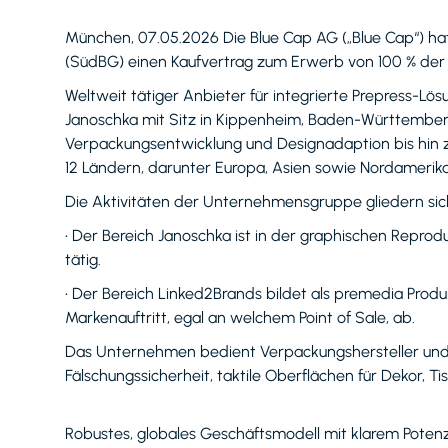
München, 07.05.2026 Die Blue Cap AG („Blue Cap“) hat
(SüdBG) einen Kaufvertrag zum Erwerb von 100 % der A
Weltweit tätiger Anbieter für integrierte Prepress-Lö
Janoschka mit Sitz in Kippenheim, Baden-Württember
Verpackungsentwicklung und Designadaption bis hin z
12 Ländern, darunter Europa, Asien sowie Nordamerik
Die Aktivitäten der Unternehmensgruppe gliedern sich
• Der Bereich Janoschka ist in der graphischen Repro
tätig.
• Der Bereich Linked2Brands bildet als premedia Produ
Markenauftritt, egal an welchem Point of Sale, ab.
Das Unternehmen bedient Verpackungshersteller und
Fälschungssicherheit, taktile Oberflächen für Dekor, Ti
Robustes, globales Geschäftsmodell mit klarem Potenz