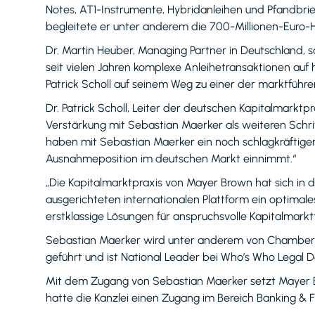
Notes, AT1-Instrumente, Hybridanleihen und Pfandbri
begleitete er unter anderem die 700-Millionen-Euro-
Dr. Martin Heuber, Managing Partner in Deutschland,
seit vielen Jahren komplexe Anleihetransaktionen au
Patrick Scholl auf seinem Weg zu einer der marktführe
Dr. Patrick Scholl, Leiter der deutschen Kapitalmark
Verstärkung mit Sebastian Maerker als weiteren Schri
haben mit Sebastian Maerker ein noch schlagkräftig
Ausnahmeposition im deutschen Markt einnimmt.“
„Die Kapitalmarktpraxis von Mayer Brown hat sich in d
ausgerichteten internationalen Plattform ein optima
erstklassige Lösungen für anspruchsvolle Kapitalmark
Sebastian Maerker wird unter anderem von Chambers G
geführt und ist National Leader bei Who’s Who Legal D
Mit dem Zugang von Sebastian Maerker setzt Mayer B
hatte die Kanzlei einen Zugang im Bereich Banking & 