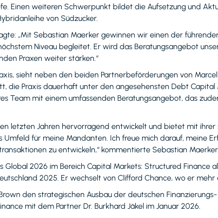
efe. Einen weiteren Schwerpunkt bildet die Aufsetzung und Akt
Hybridanleihe von Südzucker.
 sagte: „Mit Sebastian Maerker gewinnen wir einen der führen
f höchstem Niveau begleitet. Er wird das Beratungsangebot un
nden Praxen weiter stärken.“
tpraxis, sieht neben den beiden Partnerbeförderungen von Marce
tt, die Praxis dauerhaft unter den angesehensten Debt Capital 
eres Team mit einem umfassenden Beratungsangebot, das zudem
en letzten Jahren hervorragend entwickelt und bietet mit ihrer
les Umfeld für meine Mandanten. Ich freue mich darauf, mein
ttransaktionen zu entwickeln,“ kommentierte Sebastian Maerker
lobal 2026 im Bereich Capital Markets: Structured Finance als
eutschland 2025. Er wechselt von Clifford Chance, wo er mehr al
rown den strategischen Ausbau der deutschen Finanzierungs- 
Finance mit dem Partner Dr. Burkhard Jäkel im Januar 2026.