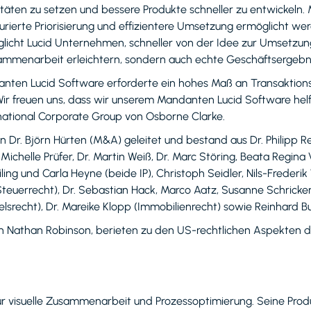
ritäten zu setzen und bessere Produkte schneller zu entwicke
urierte Priorisierung und effizientere Umsetzung ermöglicht w
öglicht Lucid Unternehmen, schneller von der Idee zur Umsetzun
ammenarbeit erleichtern, sondern auch echte Geschäftsergebnis
nten Lucid Software erforderte ein hohes Maß an Transaktion
r freuen uns, dass wir unserem Mandanten Lucid Software helfe
rnational Corporate Group von Osborne Clarke.
Dr. Björn Hürten (M&A) geleitet und bestand aus Dr. Philipp Ree
Michelle Prüfer, Dr. Martin Weiß, Dr. Marc Störing, Beata Regina
eiling und Carla Heyne (beide IP), Christoph Seidler, Nils-Freder
e Steuerrecht), Dr. Sebastian Hack, Marco Aatz, Susanne Schrick
srecht), Dr. Mareike Klopp (Immobilienrecht) sowie Reinhard Bu
 von Nathan Robinson, berieten zu den US-rechtlichen Aspekten
ür visuelle Zusammenarbeit und Prozessoptimierung. Seine Produ