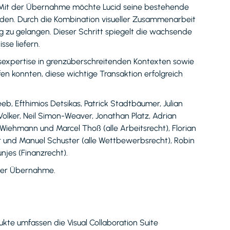
ln. Mit der Übernahme möchte Lucid seine bestehende
erden. Durch die Kombination visueller Zusammenarbeit
g zu gelangen. Dieser Schritt spiegelt die wachsende
se liefern.
sexpertise in grenzüberschreitenden Kontexten sowie
n konnten, diese wichtige Transaktion erfolgreich
b, Efthimios Detsikas, Patrick Stadtbäumer, Julian
 Volker, Neil Simon-Weaver, Jonathan Platz, Adrian
ik Wiehmann und Marcel Thoß (alle Arbeitsrecht), Florian
er und Manuel Schuster (alle Wettbewerbsrecht), Robin
njes (Finanzrecht).
 der Übernahme.
kte umfassen die Visual Collaboration Suite