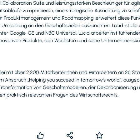
al Collaboration Suite und leistungsstarken Beschleuniger für ag
itsabläufe zu optimieren, eine strategische Ausrichtung zu s
rm für Produktmanagement und Roadmapping, erweitert diese Fun
ie Umsetzung an den Geschäftszielen auszurichten. Lucid ist die 
r Google, GE und NBC Universal. Lucid arbeitet mit führende
novativen Produkte, sein Wachstum und seine Unternehmenskul
nzlei mit über 2.200 Mitarbeiterinnen und Mitarbeitern an 26 
em Anspruch „Helping you succeed in tomorrow’s world“, ausge
ransformation von Geschäftsmodellen, der Dekarbonisierung u
 praktisch relevanten Fragen des Wirtschaftsrechts.