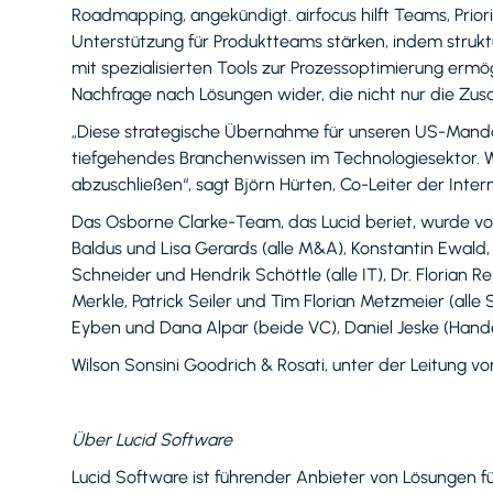
Roadmapping, angekündigt. airfocus hilft Teams, Prio
Unterstützung für Produktteams stärken, indem strukt
mit spezialisierten Tools zur Prozessoptimierung erm
Nachfrage nach Lösungen wider, die nicht nur die Zus
„Diese strategische Übernahme für unseren US-Manda
tiefgehendes Branchenwissen im Technologiesektor. Wi
abzuschließen“, sagt Björn Hürten, Co-Leiter der Inte
Das Osborne Clarke-Team, das Lucid beriet, wurde von 
Baldus und Lisa Gerards (alle M&A), Konstantin Ewald, 
Schneider und Hendrik Schöttle (alle IT), Dr. Florian R
Merkle, Patrick Seiler und Tim Florian Metzmeier (all
Eyben und Dana Alpar (beide VC), Daniel Jeske (Handel
Wilson Sonsini Goodrich & Rosati, unter der Leitung
Über Lucid Software
Lucid Software ist führender Anbieter von Lösungen f