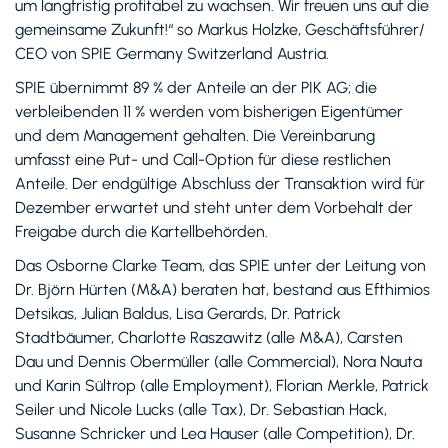
um langfristig profitabel zu wachsen. Wir freuen uns auf die
gemeinsame Zukunft!“ so Markus Holzke, Geschäftsführer/
CEO von SPIE Germany Switzerland Austria.
SPIE übernimmt 89 % der Anteile an der PIK AG; die
verbleibenden 11 % werden vom bisherigen Eigentümer
und dem Management gehalten. Die Vereinbarung
umfasst eine Put- und Call-Option für diese restlichen
Anteile. Der endgültige Abschluss der Transaktion wird für
Dezember erwartet und steht unter dem Vorbehalt der
Freigabe durch die Kartellbehörden.
Das Osborne Clarke Team, das SPIE unter der Leitung von
Dr. Björn Hürten (M&A) beraten hat, bestand aus Efthimios
Detsikas, Julian Baldus, Lisa Gerards, Dr. Patrick
Stadtbäumer, Charlotte Raszawitz (alle M&A), Carsten
Dau und Dennis Obermüller (alle Commercial), Nora Nauta
und Karin Sültrop (alle Employment), Florian Merkle, Patrick
Seiler und Nicole Lucks (alle Tax), Dr. Sebastian Hack,
Susanne Schricker und Lea Hauser (alle Competition), Dr.